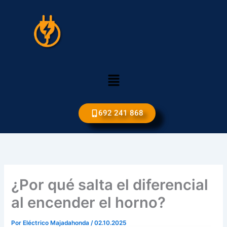
Ir
al
contenido
Menú
692 241 868
¿Por qué salta el diferencial
al encender el horno?
Por
Eléctrico Majadahonda
/
02.10.2025