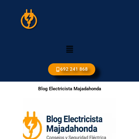
Ir
al
contenido
Menú
692 241 868
Blog Electricista Majadahonda